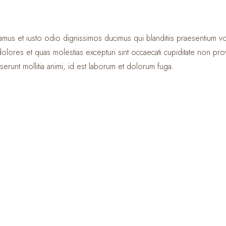
mus et iusto odio dignissimos ducimus qui blanditiis praesentium vo
olores et quas molestias excepturi sint occaecati cupiditate non prov
eserunt mollitia animi, id est laborum et dolorum fuga.