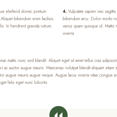
que eleifend donec pretium
4.
Vulputate sapien nec sagitti
 Aliquet bibendum enim facilisis
bibendum arcu. Dolor morbi no
is. In hendrerit gravida rutrum.
varius quam quisque id. Mattis
viverra.
inar mattis nunc sed blandit. Aliquet eget sit amet tellus cras adipisc
ci ac auctor augue mauris. Maecenas volutpat blandit aliquam etiam e
uctor augue mauris augue neque. Augue lacus viverra vitae congue eu
eget felis eget nunc lobortis.