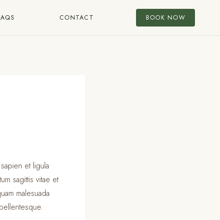
FAQS
CONTACT
BOOK NOW
sapien et ligula
 sagittis vitae et
liquam malesuada
 pellentesque.