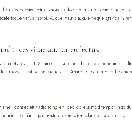
t luctus venenatis lectus. Rhoncus dolor purus non enim praesent el
t scelerisque varius morbi. Augue mauris augue neque gravida in ferm
u ultrices vitae auctor eu lectus.
 pharetra diam sit. Sit amet nisl suscipit adipiscing bibendum est ultr
ibulum rhoncus est pellentesque elit. Ornare aenean euismod element
 amet, consectetur adipiscing elit, sed do eiusmod tempor incididu
 ad minim veniam, quis nostrud exercitation ullamco laboris nisi ut