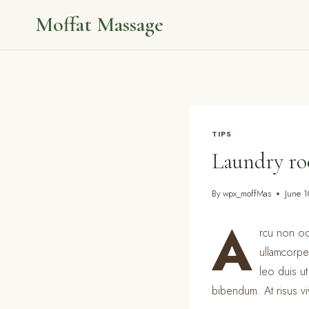
Skip
Moffat Massage
to
content
TIPS
Laundry ro
By
wpx_moffMas
June 
A
rcu non odi
ullamcorpe
leo duis u
bibendum. At risus viv