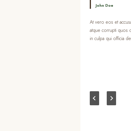
John Doe
At vero eos et accusa
atque corrupti quos d
in culpa qui officia d