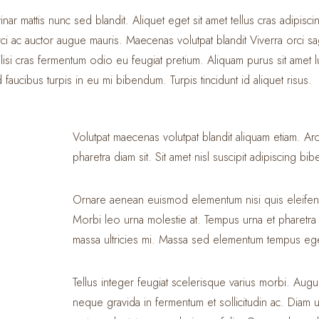
inar mattis nunc sed blandit. Aliquet eget sit amet tellus cras adipisc
ci ac auctor augue mauris. Maecenas volutpat blandit Viverra orci sag
Facilisi cras fermentum odio eu feugiat pretium. Aliquam purus sit amet
 faucibus turpis in eu mi bibendum. Turpis tincidunt id aliquet risus.
Volutpat maecenas volutpat blandit aliquam etiam. Ar
pharetra diam sit. Sit amet nisl suscipit adipiscing bib
Ornare aenean euismod elementum nisi quis eleifen
Morbi leo urna molestie at. Tempus urna et pharetra
massa ultricies mi. Massa sed elementum tempus eg
Tellus integer feugiat scelerisque varius morbi. Au
neque gravida in fermentum et sollicitudin ac. Diam ut