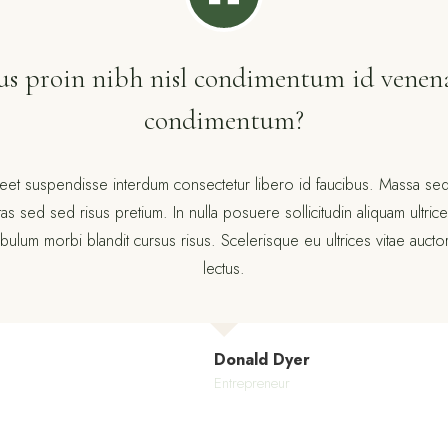
us proin nibh nisl condimentum id venena
condimentum?
et suspendisse interdum consectetur libero id faucibus. Massa s
 sed sed risus pretium. In nulla posuere sollicitudin aliquam ultrices
bulum morbi blandit cursus risus. Scelerisque eu ultrices vitae auct
lectus.
Donald Dyer
Entrepreneur