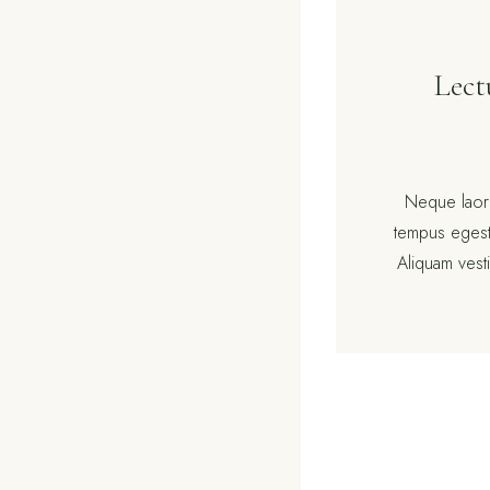
Lect
Neque laore
tempus egestas
Aliquam vesti