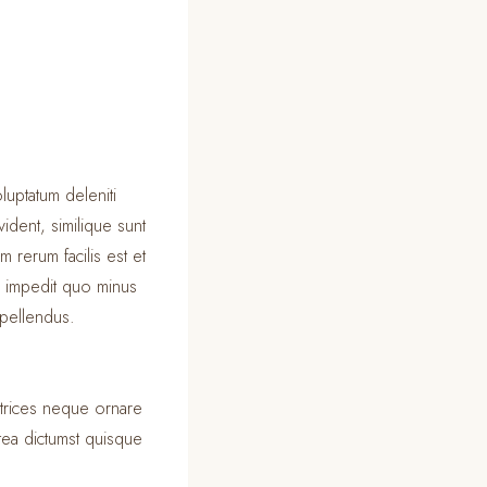
luptatum deleniti
ident, similique sunt
m rerum facilis est et
l impedit quo minus
pellendus.
ltrices neque ornare
ea dictumst quisque