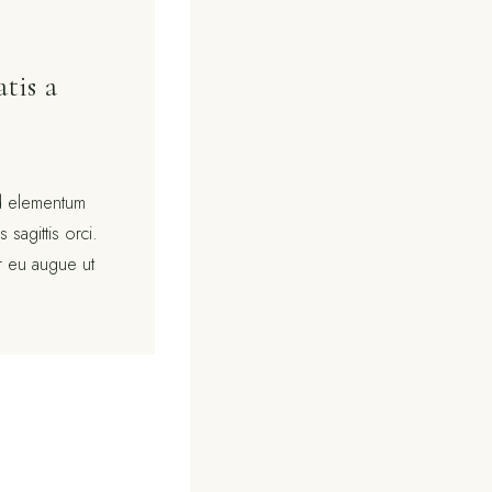
tis a
ed elementum
 sagittis orci.
or eu augue ut