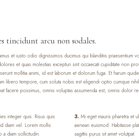
es tincidunt arcu non sodales.
mus et iusto odio dignissimos ducimus qui blanditiis praesentium vo
olores et quas molestias excepturi sint occaecati cupiditate non prov
eserunt mollitia animi, id est laborum et dolorum fuga. Et harum quide
Nam libero tempore, cum soluta nobis est eligendi optio cumque nihi
at facere possimus, omnis voluptas assumenda est, omnis dolor re
ies integer quis. Risus quis
3.
Mi eget mauris pharetra et u
id diam vel. Lorem mollis
aenean euismod. Habitasse plat
o a diam sollicitudin.
sagittis purus sit amet volutpat.