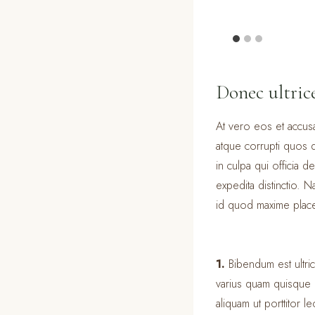
Donec ultric
At vero eos et accusa
atque corrupti quos d
in culpa qui officia d
expedita distinctio. 
id quod maxime place
1.
Bibendum est ultric
varius quam quisque 
aliquam ut porttitor le