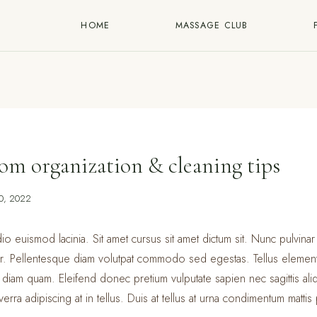
HOME
MASSAGE CLUB
om organization & cleaning tips
10, 2022
o euismod lacinia. Sit amet cursus sit amet dictum sit. Nunc pulvinar 
r. Pellentesque diam volutpat commodo sed egestas. Tellus elementum
t diam quam. Eleifend donec pretium vulputate sapien nec sagittis a
erra adipiscing at in tellus. Duis at tellus at urna condimentum mattis