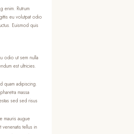
ing enim. Rutrum
ittis eu volutpat odio
 luctus. Euismod quis
cu odio ut sem nulla
endum est ultricies.
d quam adipiscing.
 pharetra massa
estas sed sed risus
gue mauris augue
 venenatis tellus in