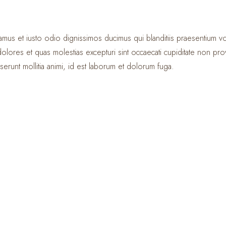
mus et iusto odio dignissimos ducimus qui blanditiis praesentium vo
olores et quas molestias excepturi sint occaecati cupiditate non prov
eserunt mollitia animi, id est laborum et dolorum fuga.