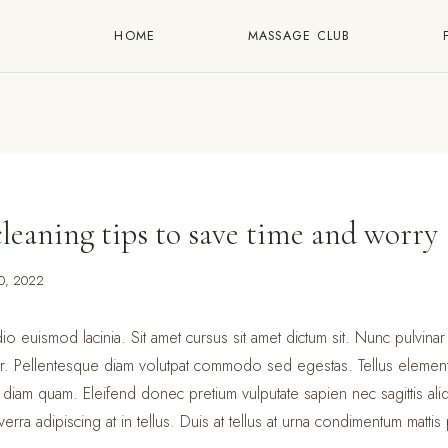
HOME
MASSAGE CLUB
leaning tips to save time and worry
10, 2022
o euismod lacinia. Sit amet cursus sit amet dictum sit. Nunc pulvinar 
r. Pellentesque diam volutpat commodo sed egestas. Tellus elementum
t diam quam. Eleifend donec pretium vulputate sapien nec sagittis a
erra adipiscing at in tellus. Duis at tellus at urna condimentum mattis